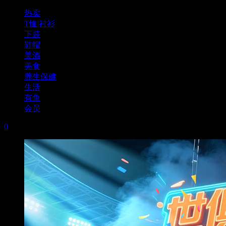
热卖
T恤|衬衫
下装
鞋帽
美酒
美食
养生保健
生活
有鱼
会员
0