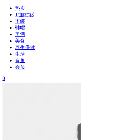
热卖
T恤|衬衫
下装
鞋帽
美酒
美食
养生保健
生活
有鱼
会员
0