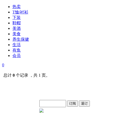
热卖
T恤|衬衫
下装
鞋帽
美酒
美食
养生保健
生活
有鱼
会员
0
总计
0
个记录 ，共 1 页。