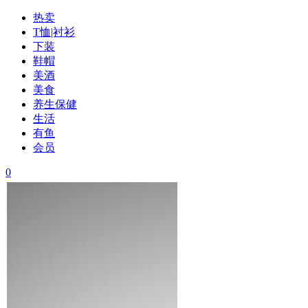
热卖
T恤|衬衫
下装
鞋帽
美酒
美食
养生保健
生活
有鱼
会员
0