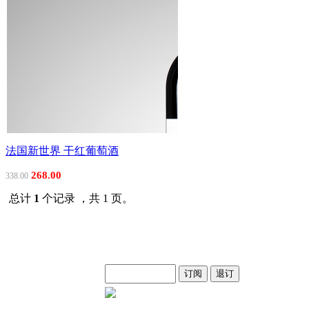
法国新世界 干红葡萄酒
268.00
338.00
总计
1
个记录 ，共 1 页。