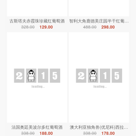
古斯塔夫赤霞珠珍藏红葡萄酒
智利大角鹿德美庄园半干红葡萄酒
328.00
129.00
488.00
298.00
法国奥廷美波尔多红葡萄酒
澳大利亚独角兽(优尼科)西拉红葡
338.00
188.00
338.00
178.00