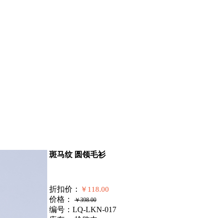
斑马纹 圆领毛衫
折扣价：
￥118.00
价格：
￥398.00
编号：LQ-LKN-017