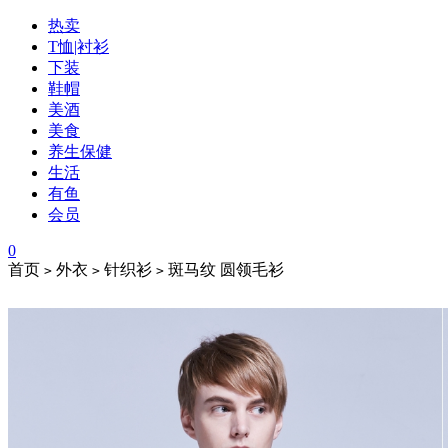
热卖
T恤|衬衫
下装
鞋帽
美酒
美食
养生保健
生活
有鱼
会员
0
首页
外衣
针织衫
斑马纹 圆领毛衫
>
>
>