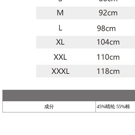
成分
45%晴纶 55%棉