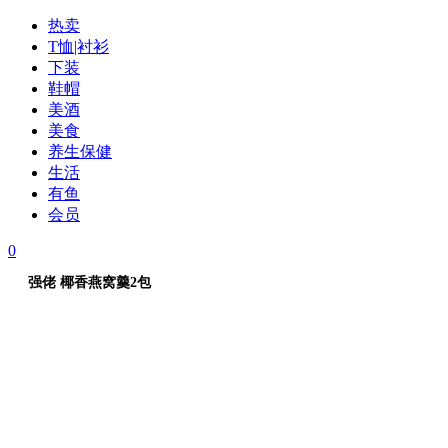
热卖
T恤|衬衫
下装
鞋帽
美酒
美食
养生保健
生活
有鱼
会员
0
强佬 椰香燕窝羹2包