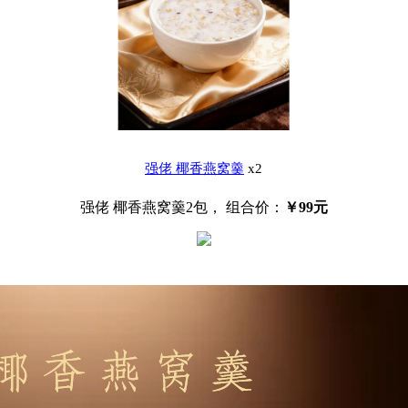
强佬 椰香燕窝羹
x2
强佬 椰香燕窝羹2包，
组合价：
￥
99元