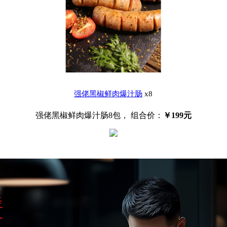
强佬黑椒鲜肉爆汁肠
x8
强佬黑椒鲜肉爆汁肠8包，
组合价：
￥
199元