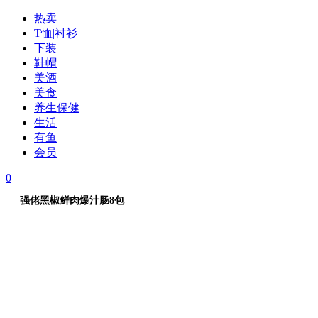
热卖
T恤|衬衫
下装
鞋帽
美酒
美食
养生保健
生活
有鱼
会员
0
强佬黑椒鲜肉爆汁肠8包