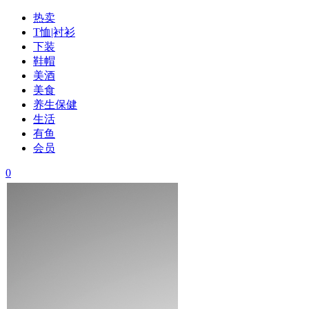
热卖
T恤|衬衫
下装
鞋帽
美酒
美食
养生保健
生活
有鱼
会员
0