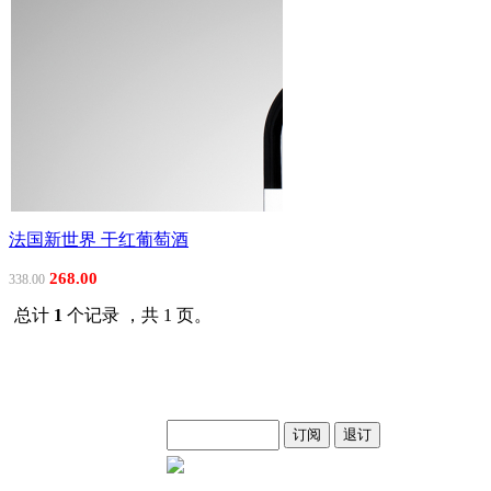
法国新世界 干红葡萄酒
268.00
338.00
总计
1
个记录 ，共 1 页。